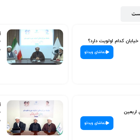
پست
 خیابان کدام اولویت دارد؟
س
ش
تماشای ویدئو
 اربعین
س
ش
تماشای ویدئو