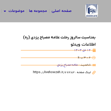
رش
ه
صفحه اصلی
مجموعه ها
موضوعات
حتوا
بمناسبت سالروز رحلت علامه مصباح یزدی (ره)
اطلاعات ویدئو
12 دی 1404
3:02 ب.ظ
شخصیت :
علامه مصباح یزدی
لینک صفحه : https://livehowzeh.ir/22383