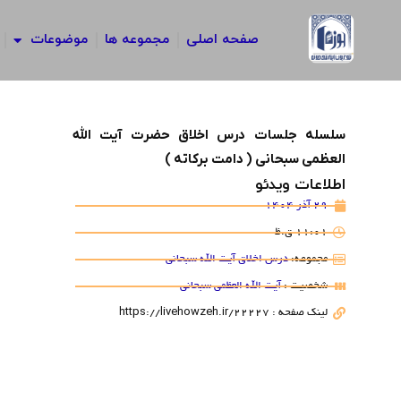
رش
ه
صفحه اصلی
مجموعه ها
موضوعات
حتوا
سلسله جلسات درس اخلاق حضرت آیت الله
العظمی سبحانی ( دامت برکاته )
اطلاعات ویدئو
29 آذر 1404
11:01 ق.ظ
مجموعه:
درس اخلاق آیت الله سبحانی
شخصیت :
آیت الله العظمی سبحانی
لینک صفحه : https://livehowzeh.ir/22227