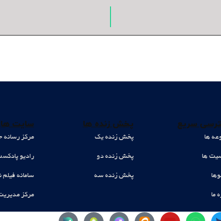
رسی سریع
پخش زنده ها
سایت های
عه ها
پخش زنده یک
مرکز رسانه ح
ت ها
پخش زنده دو
رادیو پادکس
وها
پخش زنده سه
سامانه فیلم ن
ه ما
مرکز مدیریت
Y
W