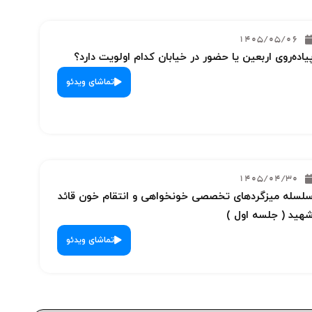
1405/05/06
یاده‌روی اربعین یا حضور در خیابان کدام اولویت دارد؟
تماشای ویدئو
1405/04/30
لسله میزگردهای تخصصی خونخواهی و انتقام خون قائد
هید ( جلسه اول )
تماشای ویدئو