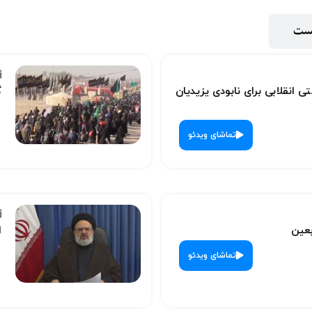
پست
ی انقلابی برای نابودی یزیدیان
گ
تماشای ویدئو
بعین
ا
تماشای ویدئو