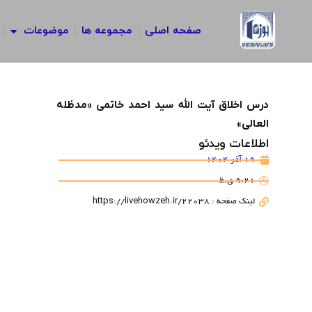
رش
ه
صفحه اصلی
مجموعه ها
موضوعات
حتوا
درس اخلاق آیت الله سید احمد خاتمی «مدظله
العالی»
اطلاعات ویدئو
19 آذر 1404
9:21 ق.ظ
لینک صفحه : https://livehowzeh.ir/22038