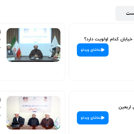
پست
 خیابان کدام اولویت دارد؟
س
ش
تماشای ویدئو
 اربعین
س
ش
تماشای ویدئو