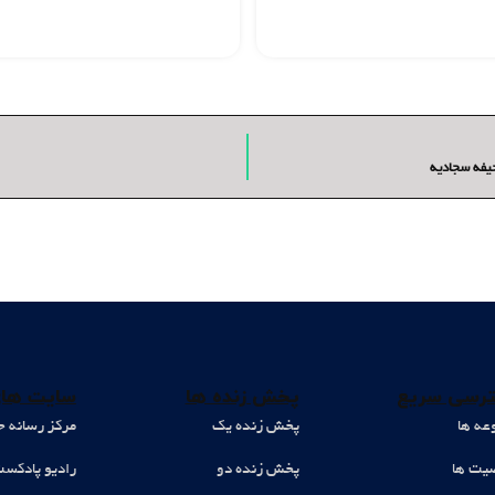
حیفه سجادیه
رسی سریع
پخش زنده ها
سایت های
عه ها
پخش زنده یک
مرکز رسانه ح
ت ها
پخش زنده دو
رادیو پادکس