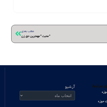
بعدی
مطلب بعدی
” محبت ” مهمترین حق زن
آرشیو
 مرتبط
آرشیو
وزه
ت حوزه