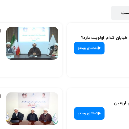
پست
 خیابان کدام اولویت دارد؟
س
ش
تماشای ویدئو
 اربعین
س
ش
تماشای ویدئو