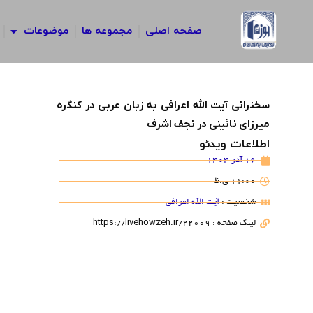
رش
ه
صفحه اصلی
مجموعه ها
موضوعات
حتوا
سخنرانی آیت الله اعرافی به زبان عربی در کنگره
میرزای نائینی در نجف اشرف
اطلاعات ویدئو
16 آذر 1404
11:00 ق.ظ
شخصیت :
آیت الله اعرافی
لینک صفحه : https://livehowzeh.ir/22009