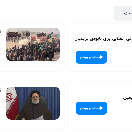
پست
ی انقلابی برای نابودی یزیدیان
گ
تماشای ویدئو
بعین
ا
تماشای ویدئو