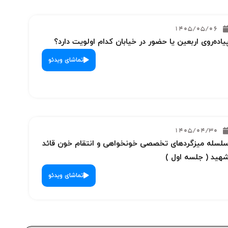
1405/05/06
یاده‌روی اربعین یا حضور در خیابان کدام اولویت دارد؟
تماشای ویدئو
1405/04/30
لسله میزگردهای تخصصی خونخواهی و انتقام خون قائد
هید ( جلسه اول )
تماشای ویدئو