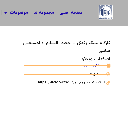
رش
ه
صفحه اصلی
مجموعه ها
موضوعات
حتوا
کارگاه سبک زندگی – حجت الاسلام والمسلمین
عباسی
اطلاعات ویدئو
26 آبان 1404
8:17 ق.ظ
لینک صفحه : https://livehowzeh.ir/21822