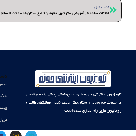
قبلی
مطلب قبل
افتتاحیه همایش آموزشی – توجیهی معاونین تبلیغ استان ها – حجت الاسلام
دست
مجمو
تلویزیون اینترنتی حوزه با هدف پوشش پخش زنده برنامه و
شخصی
مراسمات حوزوی در راستای بهتر دیده شدن فعالیتهای طلاب و
ویدئ
روحانیون عزیز راه اندازی شده است.
دربار
T
I
T