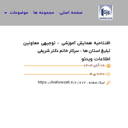
رش
ه
صفحه اصلی
مجموعه ها
موضوعات
حتوا
افتتاحیه همایش آموزشی – توجیهی معاونین
تبلیغ استان ها – سرکار خانم دکتر شریفی
اطلاعات ویدئو
12 آبان 1404
9:47 ق.ظ
لینک صفحه : https://livehowzeh.ir/21672