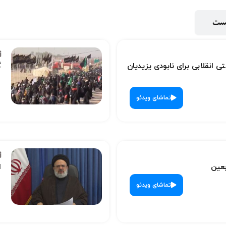
پست
ی انقلابی برای نابودی یزیدیان
گ
تماشای ویدئو
بعین
ا
تماشای ویدئو