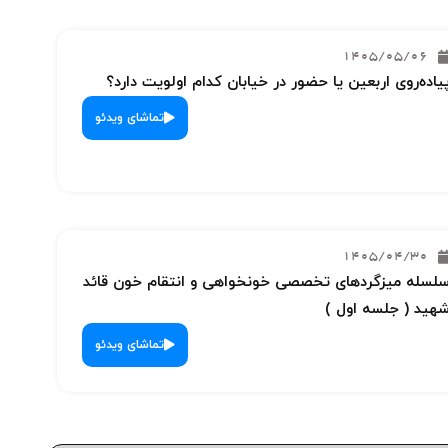
1405/05/06
یاده‌روی اربعین یا حضور در خیابان کدام اولویت دارد؟
تماشای ویدئو
1405/04/30
لسله میزگردهای تخصصی خونخواهی و انتقام خون قائد
هید ( جلسه اول )
تماشای ویدئو