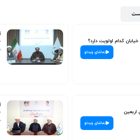
پست
 خیابان کدام اولویت دارد؟
س
ش
تماشای ویدئو
 اربعین
س
ش
تماشای ویدئو