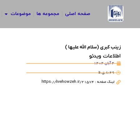
رش
ه
صفحه اصلی
مجموعه ها
موضوعات
حتوا
زینب کبری (سلام الله علیها )
اطلاعات ویدئو
4 آبان 1404
8:29 ق.ظ
لینک صفحه : https://livehowzeh.ir/21574