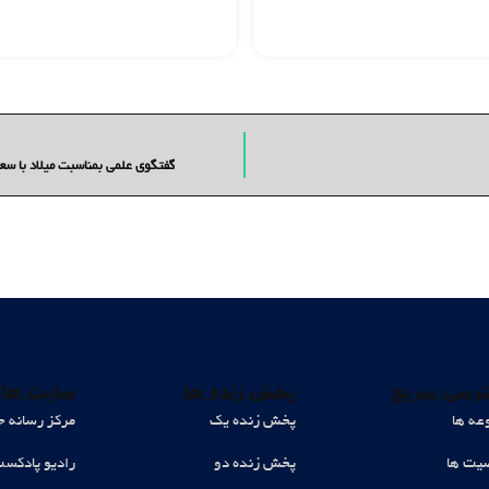
گفتگوی علمی بمناسبت میلاد با سع
رسی سریع
پخش زنده ها
سایت های
عه ها
پخش زنده یک
مرکز رسانه ح
ت ها
پخش زنده دو
رادیو پادکس