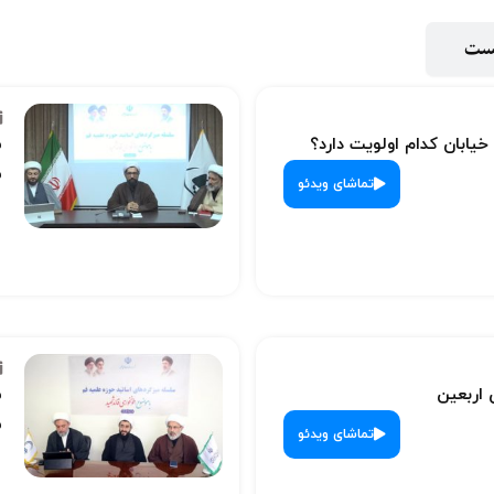
پست
 خیابان کدام اولویت دارد؟
س
ش
تماشای ویدئو
 اربعین
س
ش
تماشای ویدئو