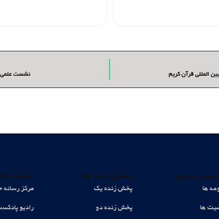
ین المللی قرآن کریم
نشست علمی با
رسی سریع
پخش زنده ها
سایت های
عه ها
پخش زنده یک
مرکز رسانه ح
ت ها
پخش زنده دو
رادیو پادکس