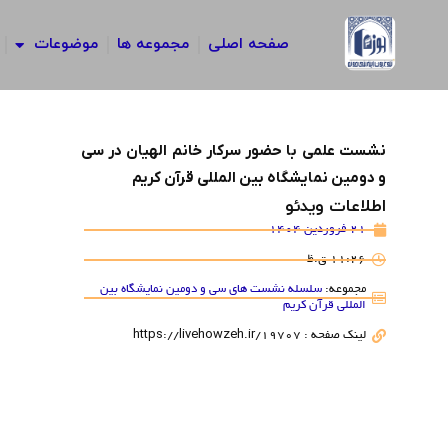
رش
ه
صفحه اصلی
مجموعه ها
موضوعات
حتوا
نشست علمی با حضور سرکار خانم الهیان در سی
و دومین نمایشگاه بین المللی قرآن کریم
اطلاعات ویدئو
21 فروردین 1404
11:26 ق.ظ
مجموعه:
سلسله نشست های سی و دومین نمایشگاه بین
المللی قرآن کریم
لینک صفحه : https://livehowzeh.ir/19707