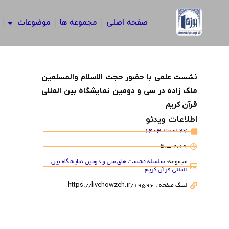
رش
ه
صفحه اصلی
مجموعه ها
موضوعات
حتوا
نشست علمی با حضور حجت الاسلام والمسلمین
ملک زاده در سی و دومین نمایشگاه بین المللی
قرآن کریم
اطلاعات ویدئو
27 اسفند 1403
2:19 ب.ظ
مجموعه:
سلسله نشست های سی و دومین نمایشگاه بین
المللی قرآن کریم
لینک صفحه : https://livehowzeh.ir/19596