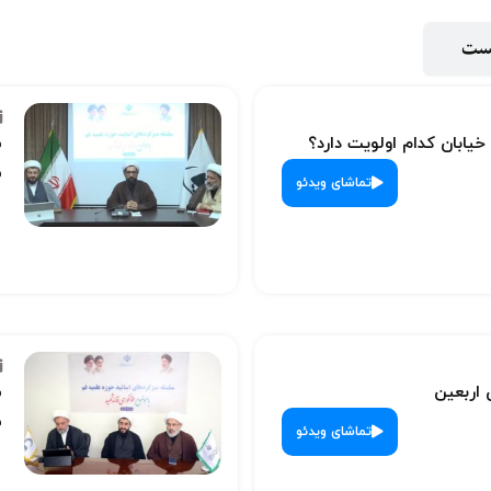
پست
 خیابان کدام اولویت دارد؟
س
ش
تماشای ویدئو
 اربعین
س
ش
تماشای ویدئو