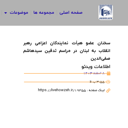
رش
ه
صفحه اصلی
مجموعه ها
موضوعات
حتوا
سخنان عضو هیأت نمایندگان اعزامی رهبر
انقلاب به لبنان در مراسم تدفین سیدهاشم
صفی‌الدین
اطلاعات ویدئو
8 اسفند 1403
3:55 ب.ظ
لینک صفحه : https://livehowzeh.ir/19355