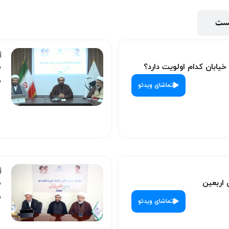
پست
 خیابان کدام اولویت دارد؟
س
ش
تماشای ویدئو
 اربعین
س
ش
تماشای ویدئو