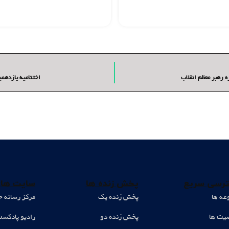
 رهبر معظم انقلاب
اختتامیه یازدهم
رسی سریع
پخش زنده ها
سایت های
عه ها
پخش زنده یک
مرکز رسانه ح
ت ها
پخش زنده دو
رادیو پادکس