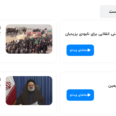
پست
ی انقلابی برای نابودی یزیدیان
گ
تماشای ویدئو
بعین
ا
تماشای ویدئو