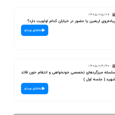
1405/05/06
یاده‌روی اربعین یا حضور در خیابان کدام اولویت دارد؟
تماشای ویدئو
1405/04/30
لسله میزگردهای تخصصی خونخواهی و انتقام خون قائد
هید ( جلسه اول )
تماشای ویدئو