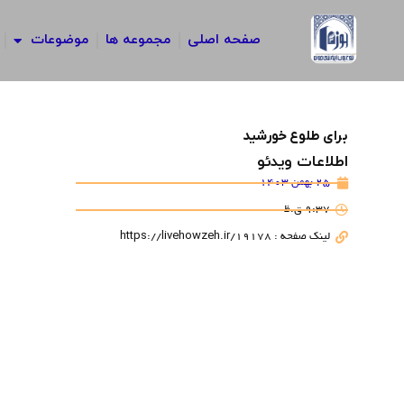
رش
ه
صفحه اصلی
مجموعه ها
موضوعات
حتوا
برای طلوع خورشید
اطلاعات ویدئو
25 بهمن 1403
9:37 ق.ظ
لینک صفحه : https://livehowzeh.ir/19178