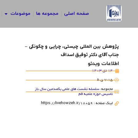
رش
ه
صفحه اصلی
مجموعه ها
موضوعات
حتوا
پژوهش بین المللی چیستی، چرایی و چگونگی –
جناب آقای دکتر توفیق اسداف
اطلاعات ویدئو
14 دی 1403
7:15 ق.ظ
مجموعه:
سلسله نشست های علمی یکصدمین سال باز
تاسیس حوزه علمیه قم
لینک صفحه : https://livehowzeh.ir/18059