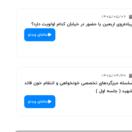
1405/05/06
یاده‌روی اربعین یا حضور در خیابان کدام اولویت دارد؟
تماشای ویدئو
1405/04/30
لسله میزگردهای تخصصی خونخواهی و انتقام خون قائد
هید ( جلسه اول )
تماشای ویدئو