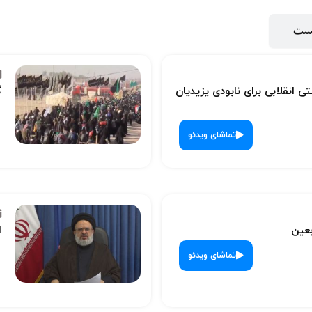
پست
ی انقلابی برای نابودی یزیدیان
گ
تماشای ویدئو
بعین
ا
تماشای ویدئو