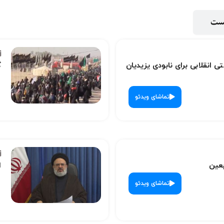
پست
ی انقلابی برای نابودی یزیدیان
گ
تماشای ویدئو
بعین
ا
تماشای ویدئو