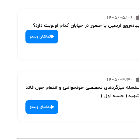
1405/05/06
یاده‌روی اربعین یا حضور در خیابان کدام اولویت دارد؟
تماشای ویدئو
1405/04/30
لسله میزگردهای تخصصی خونخواهی و انتقام خون قائد
هید ( جلسه اول )
تماشای ویدئو