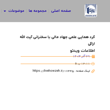
رش
ه
صفحه اصلی
مجموعه ها
موضوعات
حتوا
گرد همایی علمی جهاد مالی با سخنرانی آیت الله
اراکی
اطلاعات ویدئو
29 آذر 1403
12:11 ب.ظ
لینک صفحه : https://livehowzeh.ir/17445