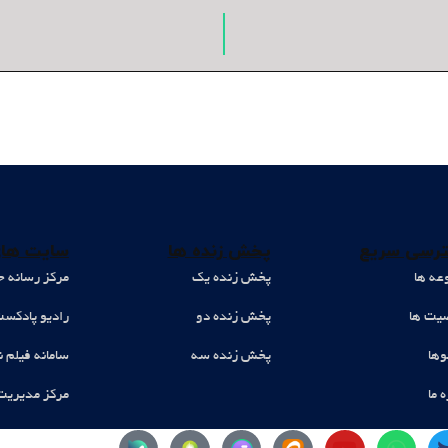
رسی سریع
پخش زنده ها
سایت های
عه ها
پخش زنده یک
مرکز رسانه ح
ت ها
پخش زنده دو
رادیو پادکس
وها
پخش زنده سه
سامانه فیلم ن
ه ما
مرکز مدیریت
Y
W