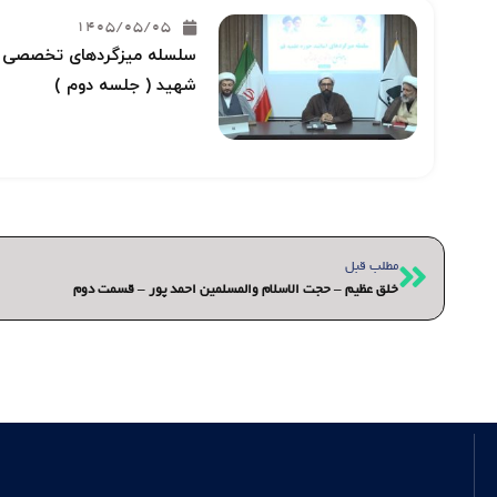
1405/05/05
سلسله میزگردهای تخصصی خو
شهید ( جلسه دوم )
قبلی
مطلب قبل
خلق عظیم – حجت الاسلام والمسلمین احمد پور – قسمت دوم