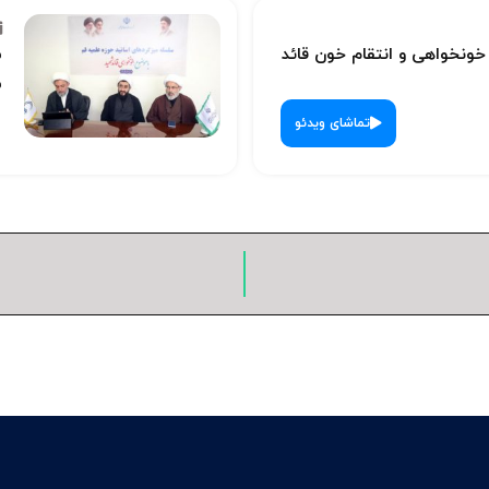
نخواهی و انتقام خون قائد
س
ش
تماشای ویدئو