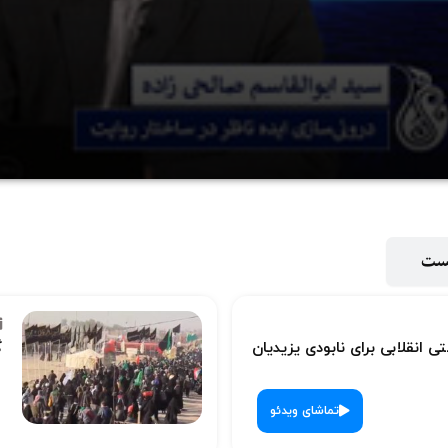
ویدیو
پست
ی انقلابی برای نابودی یزیدیان
گ
تماشای ویدئو