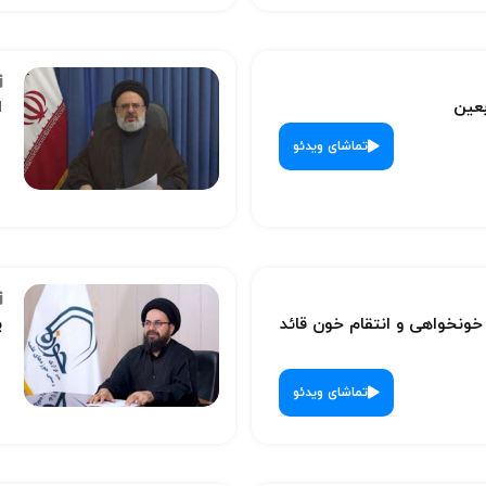
بعین
ا
تماشای ویدئو
نخواهی و انتقام خون قائد
پ
تماشای ویدئو