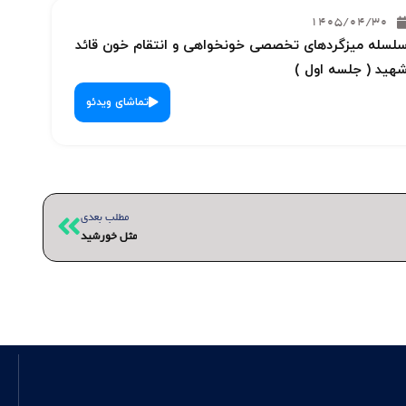
1405/04/30
لسله میزگردهای تخصصی خونخواهی و انتقام خون قائد
هید ( جلسه اول )
تماشای ویدئو
بعدی
مطلب بعدی
مثل خورشید