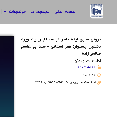
رش
ه
صفحه اصلی
مجموعه ها
موضوعات
حتوا
درونی سازی ایده ناظر در ساختار روایت ویژه
دهمین جشنواره هنر آسمانی – سید ابوالقاسم
صالحی زاده
اطلاعات ویدئو
12 مهر 1403
9:06 ق.ظ
لینک صفحه : https://livehowzeh.ir/15257