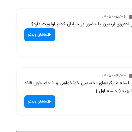
1405/05/06
یاده‌روی اربعین یا حضور در خیابان کدام اولویت دارد؟
تماشای ویدئو
1405/04/30
لسله میزگردهای تخصصی خونخواهی و انتقام خون قائد
هید ( جلسه اول )
تماشای ویدئو