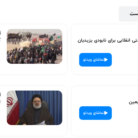
پست
ی انقلابی برای نابودی یزیدیان
گ
تماشای ویدئو
بعین
ا
تماشای ویدئو