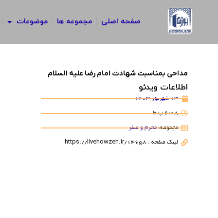
رش
ه
صفحه اصلی
مجموعه ها
موضوعات
حتوا
مداحی بمناسبت شهادت امام رضا علیه السلام
اطلاعات ویدئو
13 شهریور 1403
6:08 ب.ظ
مجموعه:
محرم و صفر
لینک صفحه : https://livehowzeh.ir/14658