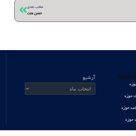
بعدی
مطلب بعدی
حصن ملت
آرشیو
 مرتبط
آرشیو
وزه
ت حوزه
امه حوزه
 حوزه