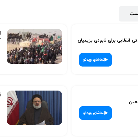
پست
ی انقلابی برای نابودی یزیدیان
گ
تماشای ویدئو
بعین
ا
تماشای ویدئو