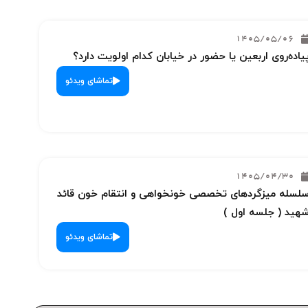
1405/05/06
یاده‌روی اربعین یا حضور در خیابان کدام اولویت دارد؟
تماشای ویدئو
1405/04/30
لسله میزگردهای تخصصی خونخواهی و انتقام خون قائد
هید ( جلسه اول )
تماشای ویدئو