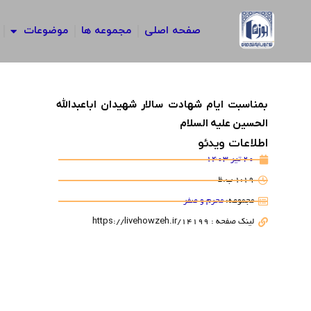
رش
ه
صفحه اصلی
مجموعه ها
موضوعات
حتوا
بمناسبت ایام شهادت سالار شهیدان اباعبدالله
الحسین علیه السلام
اطلاعات ویدئو
20 تیر 1403
1:19 ب.ظ
مجموعه:
محرم و صفر
لینک صفحه : https://livehowzeh.ir/14199