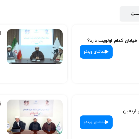
پست
 خیابان کدام اولویت دارد؟
س
ش
تماشای ویدئو
 اربعین
س
ش
تماشای ویدئو