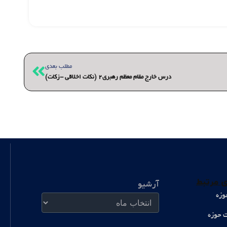
بعدی
مطلب بعدی
درس خارج مقام معظم رهبری2 (نکات اخلاقی -زکات)
آرشیو
 مرتبط
آرشیو
وزه
ت حوزه