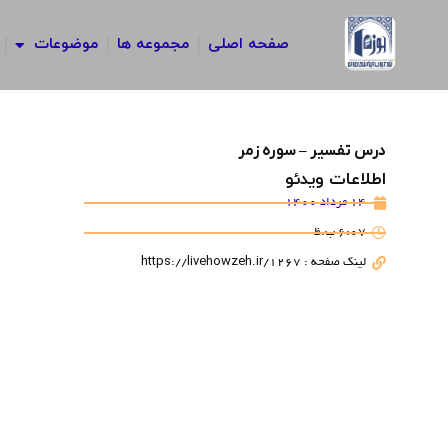
رش
ه
صفحه اصلی
مجموعه ها
موضوعات
حتوا
درس تفسیر – سوره زمر
اطلاعات ویدئو
14 مرداد 1400
6:07 ب.ظ
لینک صفحه : https://livehowzeh.ir/1267