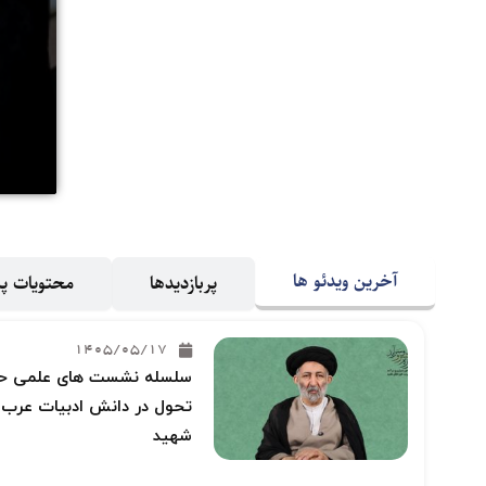
آخرین ویدئو ها
پربازدیدها
محتویات 
1405/05/17
سلسله نشست های علمی حوز
تحول در دانش ادبیات عرب و
شهید