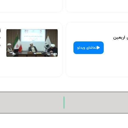
 اربعین
س
ش
تماشای ویدئو