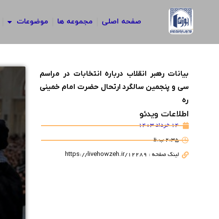
رش
ه
صفحه اصلی
مجموعه ها
موضوعات
حتوا
بیانات رهبر انقلاب درباره انتخابات در مراسم
سی و پنجمین سالگرد ارتحال حضرت امام خمینی
ره
اطلاعات ویدئو
14 خرداد 1403
2:35 ب.ظ
لینک صفحه : https://livehowzeh.ir/12289