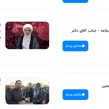
لبلاغه – جناب آقای دکتر
پ
ز
تماشای ویدئو
بعین
گ
تماشای ویدئو