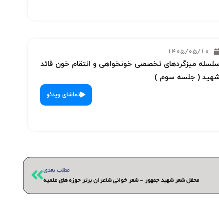
1405/05/10
لسله میزگردهای تخصصی خونخواهی و انتقام خون قائد
هید ( جلسه سوم )
تماشای ویدئو
بعدی
مطلب بعدی
محفل شعر شهید جمهور – شعر خوانی شاعران برتر حوزه های علمیه