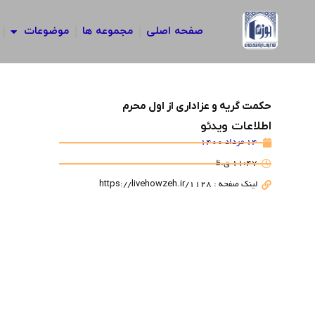
رش
ه
صفحه اصلی
مجموعه ها
موضوعات
حتوا
حکمت گریه و عزاداری از اول محرم
اطلاعات ویدئو
14 مرداد 1400
11:47 ق.ظ
لینک صفحه : https://livehowzeh.ir/1128