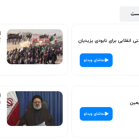
پست
ی انقلابی برای نابودی یزیدیان
گ
تماشای ویدئو
بعین
ا
تماشای ویدئو