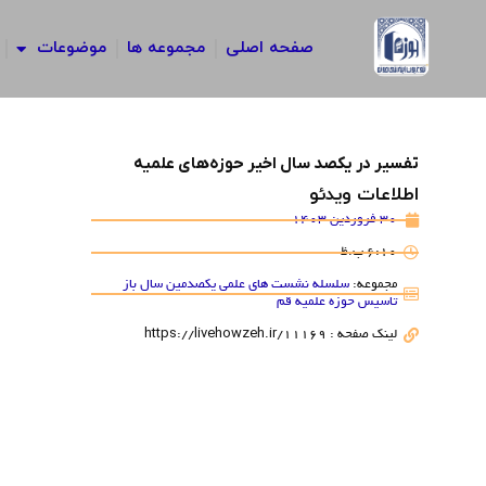
رش
ه
صفحه اصلی
مجموعه ها
موضوعات
حتوا
تفسیر در یکصد سال اخیر حوزه‌های علمیه
اطلاعات ویدئو
30 فروردین 1403
6:10 ب.ظ
مجموعه:
سلسله نشست های علمی یکصدمین سال باز
تاسیس حوزه علمیه قم
لینک صفحه : https://livehowzeh.ir/11169