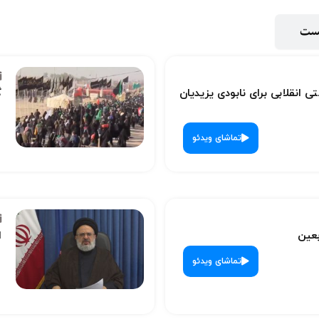
پست
ی انقلابی برای نابودی یزیدیان
گ
تماشای ویدئو
بعین
ا
تماشای ویدئو