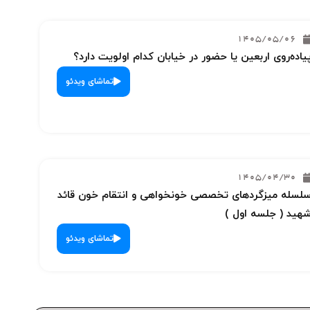
1405/05/06
یاده‌روی اربعین یا حضور در خیابان کدام اولویت دارد؟
تماشای ویدئو
1405/04/30
لسله میزگردهای تخصصی خونخواهی و انتقام خون قائد
هید ( جلسه اول )
تماشای ویدئو