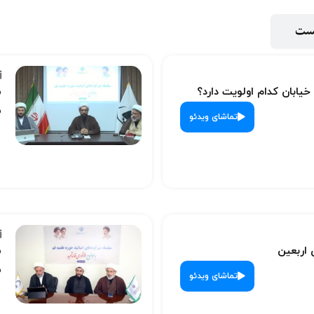
پست
 خیابان کدام اولویت دارد؟
س
ش
تماشای ویدئو
 اربعین
س
ش
تماشای ویدئو