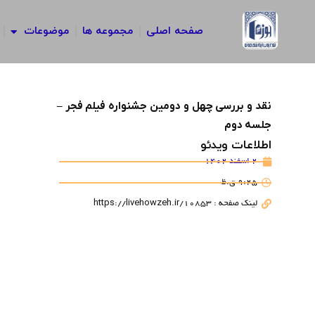
رش
ه
صفحه اصلی
مجموعه ها
موضوعات
حتوا
نقد و بررسی چهل و دومین جشنواره فیلم فجر –
جلسه دوم
اطلاعات ویدئو
2 اسفند 1402
9:25 ق.ظ
لینک صفحه : https://livehowzeh.ir/10853